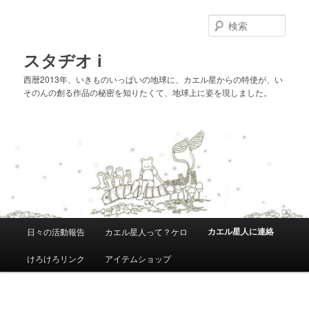
メ
イ
検
ン
索
コ
スタヂオ i
ン
西暦2013年、いきものいっぱいの地球に、カエル星からの特使が、い
テ
そのんの創る作品の秘密を知りたくて、地球上に姿を現しました。
ン
ツ
へ
移
動
メ
カエル星人に連絡
日々の活動報告
カエル星人って？ケロ
イ
ン
けろけろリンク
アイテムショップ
メ
ニ
ュ